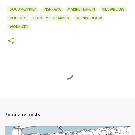
BOUWPLANNEN
INSPRAAK
MARINETERREIN
NIEUWBOUW
POLITIEK
TOEKOMSTPLANNEN
WONINGBOUW
WONINGEN
R
e
a
c
t
i
Populaire posts
e
s